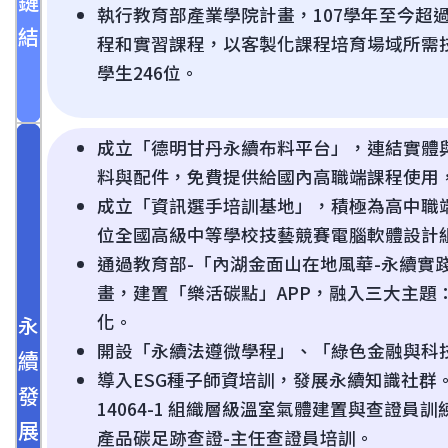
鏈
執行教育部產業學院計畫，107學年至今超過
結
程和實習課程，以客製化課程培育場域所需
學生246位。
成立「德明甘丹永續布料平台」，連結實體
料與配件，免費提供給國內高職端課程使用
成立「資訊選手培訓基地」，積極為高中職
位全國高級中等學校技藝競賽電腦軟體設計
通過教育部-「內湖金面山在地風華-永續實
畫，建置「樂活碳點」APP，融入三大主題
化。
永
開設「永續法遵微學程」、「綠色金融與科
續
導入ESG種子師資培訓，發展永續知識社群。1
發
14064-1 組織層級溫室氣體建置與查證員訓練
展
產品碳足跡查證-主任查證員培訓。