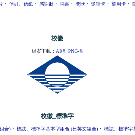
．
．
．
．
．
．
．
片
信封、信紙
感謝狀
聘書
獎狀
邀請卡
萬用卡
校徽
檔案下載：
AI檔
PNG檔
校徽_標準字
．
．
組合)
標誌、標準字基本型組合 (日英文組合)
標誌、標準字基