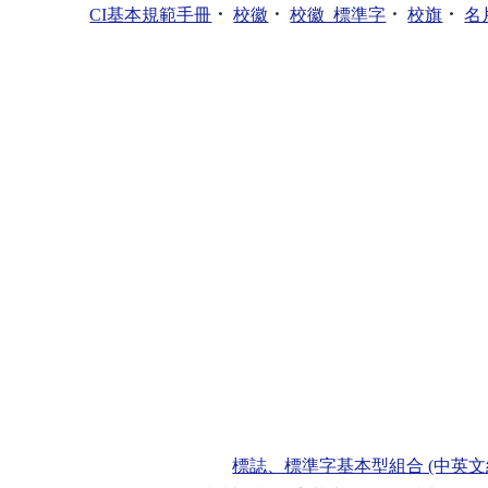
．
．
．
．
CI基本規範手冊
校徽
校徽_標準字
校旗
名
標誌、標準字基本型組合 (中英文