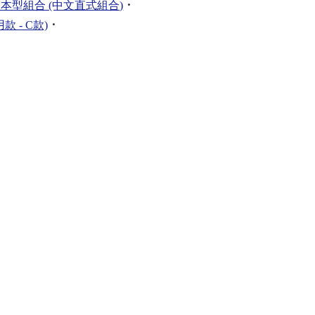
．
本型組合 (中文直式組合)
．
 - C款)