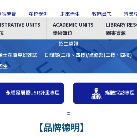
網站導覽
在校學生
未來學生
教職員工
畢業
ISTRATIVE UNITS
ACADEMIC UNITS
LIBRARY RE
:::
位
學術單位
圖書資源
招生資訊
碩士在職專班甄試
日間部(二技、四技)/進修部(二技、四技)
招生
永續發展暨USR計畫專區
媒體採訪專區
:::
【品牌德明】