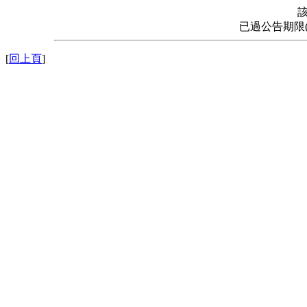
已過公告期限
[
回上頁
]