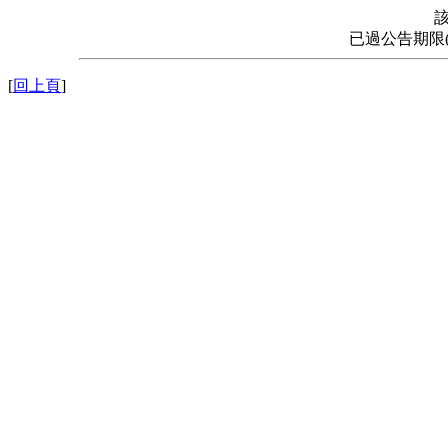
已過公告期限
[
回上頁
]