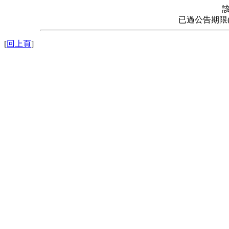
已過公告期限
[
回上頁
]