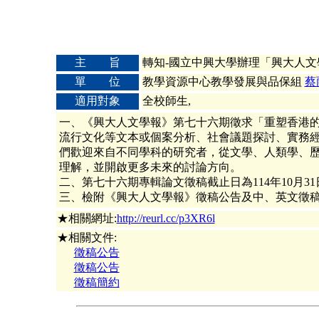
主 旨
轉知-國立中興大學辦理「興大人
單 位
教學資源中心教學發展與品保組
蔡
適用對象
全校師生,
一、《興大人文學報》第七十六期徵求「重塑香港
流行文化等文本或個案分析、社會議題探討、實務
們歡迎來自不同學科的研究者，從文學、人類學、
理解，並開啟更多未來的討論方向。
二、第七十六期專輯論文徵稿截止日為114年10月3
三、檢附《興大人文學報》徵稿公告及中、英文徵稿簡約各乙份
★相關網址:
http://reurl.cc/p3XR6l
★相關文件:
徵稿公告
徵稿公告
徵稿簡約