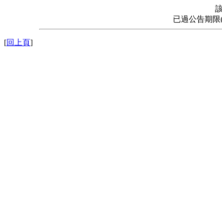
已過公告期限
[
回上頁
]