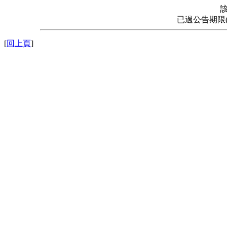
已過公告期限
[
回上頁
]