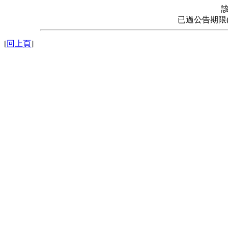
已過公告期限
[
回上頁
]