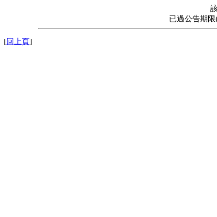
已過公告期限
[
回上頁
]