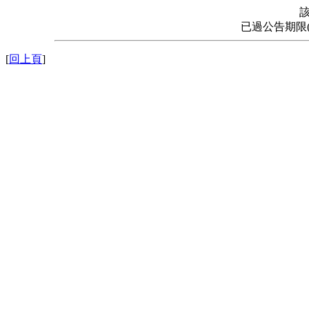
已過公告期限
[
回上頁
]