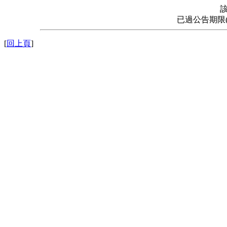
已過公告期限
[
回上頁
]