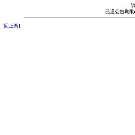
已過公告期限
[
回上頁
]